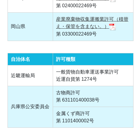
第 02400022469号
産業廃棄物収集運搬業許可（積替
岡山県
え・保管を含まない。）
第 03300022469号
自治体名
許可種類
一般貨物自動車運送事業許可
近畿運輸局
近運自貨第 1274号
古物商許可
第 631101400038号
兵庫県公安委員会
金属くず商許可
第 1101400002号